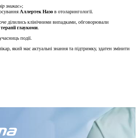
зір зникає»
;
тосування
Аллертек Назо
в отоларингології.
охоче ділились клінічними випадками, обговорювали
терапії глаукоми
.
учасниць події.
ікар, який має актуальні знання та підтримку, здатен змінити