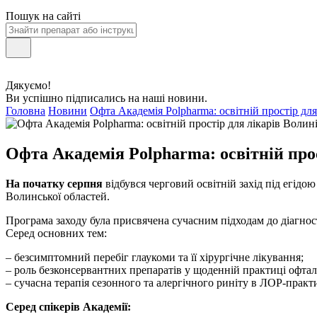
Пошук на сайті
Дякуємо!
Ви успішно підписались на наші новини.
Головна
Новини
Офта Академія Polpharma: освітній простір дл
Офта Академія Polpharma: освітній про
На початку серпня
відбувся черговий освітній захід під егідо
Волинської областей.
Програма заходу була присвячена сучасним підходам до діагнос
Серед основних тем:
– безсимптомний перебіг глаукоми та її хірургічне лікування;
– роль безконсервантних препаратів у щоденній практиці офта
– сучасна терапія сезонного та алергічного риніту в ЛОР-практи
Серед спікерів Академії: