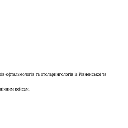
рів-офтальмологів та отоларингологів із Рівненської та
інічним кейсам.