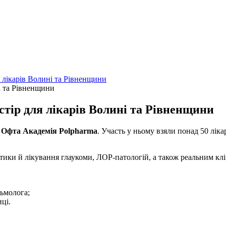
я лікарів Волині та Рівненщини
стір для лікарів Волині та Рівненщини
ю
Офта Академія Polpharma
. Участь у ньому взяли понад 50 ліка
тики й лікування глаукоми, ЛОР-патологій, а також реальним кл
льмолога;
ці.