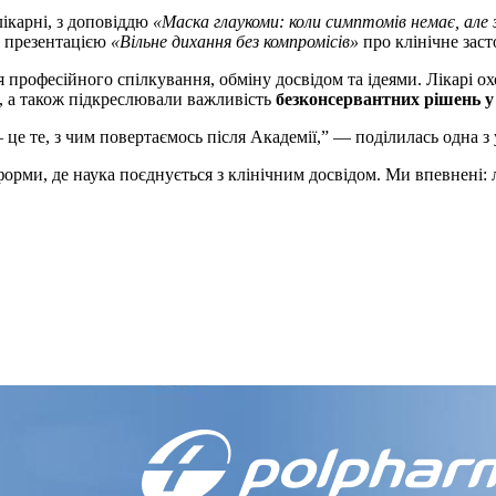
лікарні, з доповіддю
«Маска глаукоми: коли симптомів немає, але 
з презентацією
«Вільне дихання без компромісів»
про клінічне зас
 професійного спілкування, обміну досвідом та ідеями. Лікарі 
, а також підкреслювали важливість
безконсервантних рішень у 
це те, з чим повертаємось після Академії,” — поділилась одна з 
орми, де наука поєднується з клінічним досвідом. Ми впевнені: л