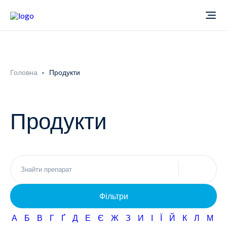
Про компанію
Головна
Продукти
Новини
Продукти
Продукти
Звіти
Кардіологія
Фармаконагляд
Неврологія
Фільтри
Кар'єра
Офтальмологія
А
Б
В
Г
Ґ
Д
Е
Є
Ж
З
И
І
Ї
Й
К
Л
М