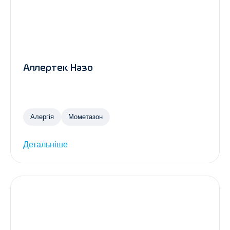
Аллертек Назо
Алергія
Мометазон
Детальніше