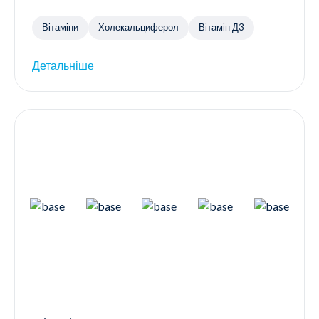
Вітаміни
Холекальциферол
Вітамін Д3
Детальніше