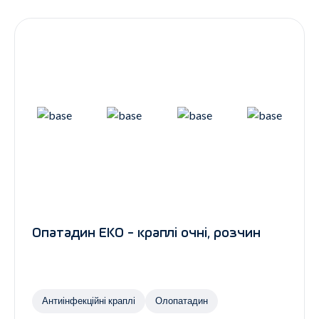
Контакти
Ендокринологія
Урологія
Гінекологія
Дерматологія
Всі категорії
Всі продукти
Опатадин ЕКО - краплі очні, розчин
Антиінфекційні краплі
Олопатадин