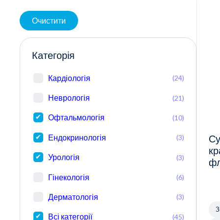
Очистити
Категорія
Кардіологія
(24)
Неврологія
(21)
Офтальмологія
(10)
Ендокринологія
(3)
Су
кр
Урологія
(3)
ф
Гінекологія
(6)
Дерматологія
(3)
З
Всі категорії
(45)