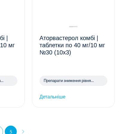
і |
Аторвастерол комбі |
/10 мг
таблетки по 40 мг/10 мг
№30 (10х3)
я
Препарати зниження рівня
холестерину
Детальніше
5