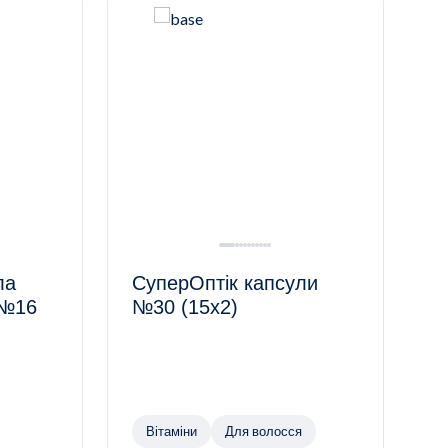
ла
СуперОптік капсули
 №16
№30 (15х2)
Вітаміни
Для волосся