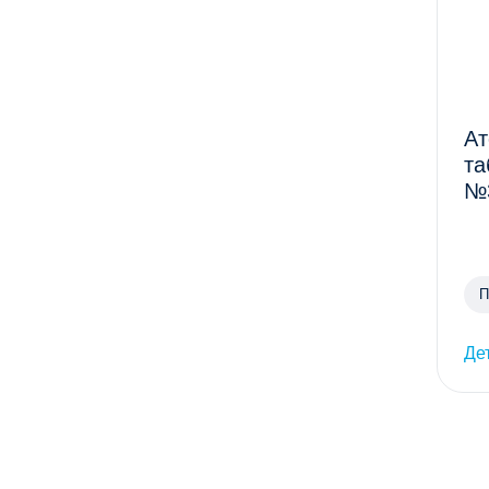
Ат
та
№3
П
х
Де