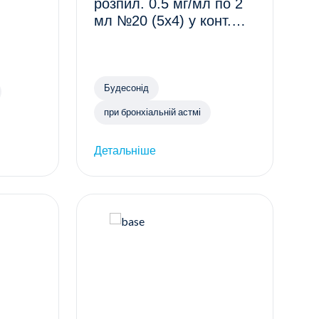
розпил. 0.5 мг/мл по 2
мл №20 (5х4) у конт.
Поліет.
Будесонід
при бронхіальній астмі
Детальніше