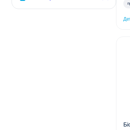
п
Де
Бі