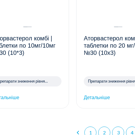
орвастерол комбі |
Аторвастерол комб
блетки по 10мг/10мг
таблетки по 20 мг
0 (10*3)
№30 (10х3)
репарати зниження рівня
Препарати зниження рівн
олестерину
холестерину
тальніше
Детальніше
1
2
3
4