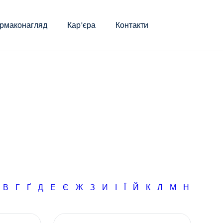
рмаконагляд
Кар'єра
Контакти
Б
В
Г
Ґ
Д
Е
Є
Ж
З
И
І
Ї
Й
К
Л
М
Н
О
П