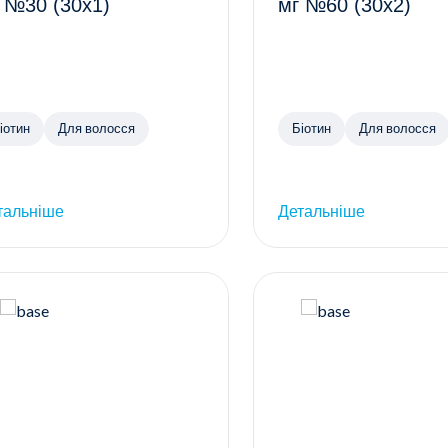
 №30 (30х1)
мг №60 (30х2)
іотин
Для волосся
Біотин
Для волосся
тальніше
Детальніше