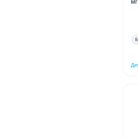
мг
Б
Де