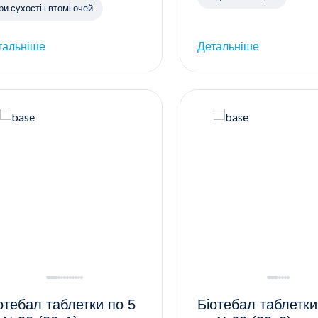
ри сухості і втомі очей
тальніше
Детальніше
отебал таблетки по 5
Біотебал таблетки