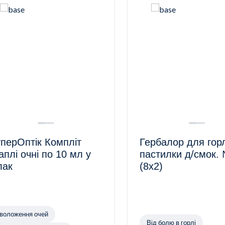
перОптік Компліт
Гербалор для гор
аплі очні по 10 мл у
пастилки д/смок.
лак
(8х2)
воложення очей
Від болю в горлі