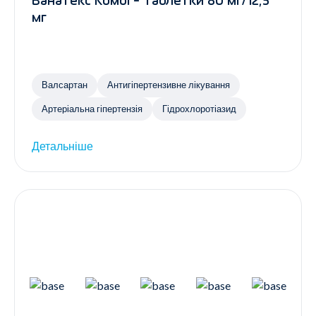
Ванатекс Комбі - Таблетки 80 мг/12,5
мг
Валсартан
Антигіпертензивне лікування
Артеріальна гіпертензія
Гідрохлоротіазид
Детальніше