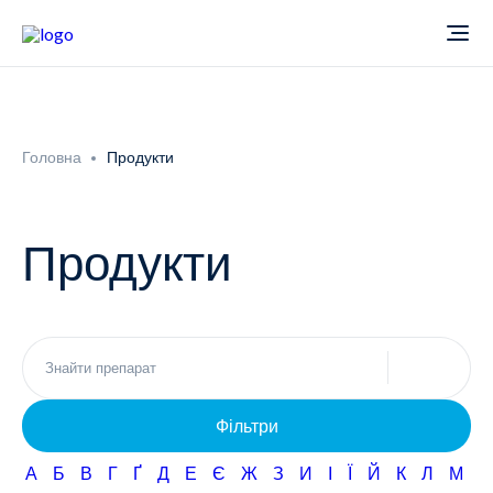
Про компанію
Головна
Продукти
Новини
Продукти
Продукти
Звіти
Кардіологія
Фармаконагляд
Неврологія
Фільтри
Кар'єра
Офтальмологія
А
Б
В
Г
Ґ
Д
Е
Є
Ж
З
И
І
Ї
Й
К
Л
М