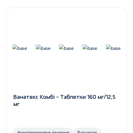
Контакти
Ендокринологія
Урологія
Гінекологія
Дерматологія
Всі категорії
Всі продукти
Ванатекс Комбі - Таблетки 160 мг/12,5
мг
Антигіпертензивне лікування
Валсартан