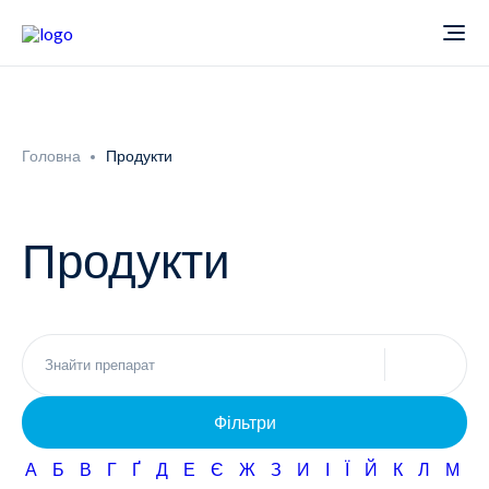
Про компанію
Головна
Продукти
Новини
Продукти
Продукти
Звіти
Кардіологія
Фармаконагляд
Неврологія
Фільтри
Кар'єра
Офтальмологія
А
Б
В
Г
Ґ
Д
Е
Є
Ж
З
И
І
Ї
Й
К
Л
М