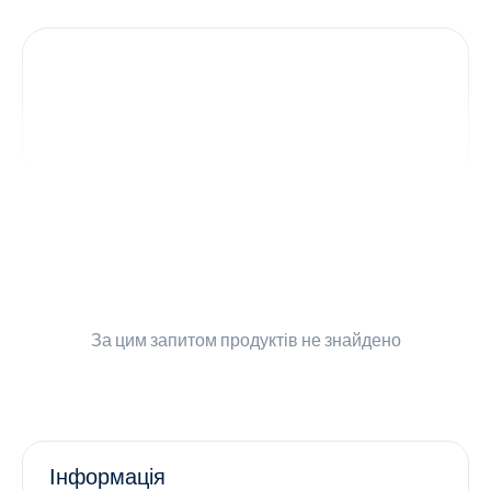
Контакти
Ендокринологія
Урологія
Гінекологія
Дерматологія
Всі категорії
За цим запитом
продуктів не знайдено
Всі продукти
Інформація