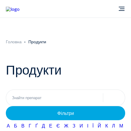
Про компанію
Головна
Продукти
Новини
Продукти
Продукти
Звіти
Кардіологія
Фармаконагляд
Неврологія
Фільтри
Кар'єра
Офтальмологія
А
Б
В
Г
Ґ
Д
Е
Є
Ж
З
И
І
Ї
Й
К
Л
М