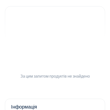
Контакти
Ендокринологія
Урологія
Гінекологія
Дерматологія
Всі категорії
За цим запитом
продуктів не знайдено
Всі продукти
Інформація