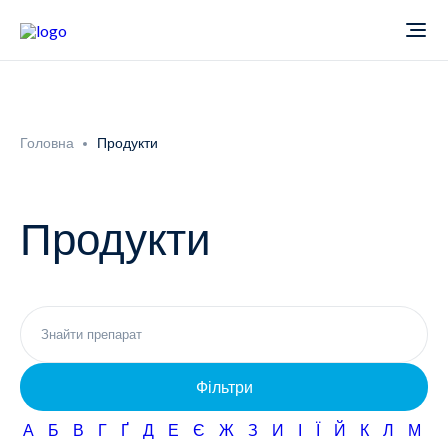
Про компанію
Головна
Продукти
Новини
Продукти
Продукти
Звіти
Кардіологія
Фармаконагляд
Неврологія
Фільтри
Кар'єра
Офтальмологія
А
Б
В
Г
Ґ
Д
Е
Є
Ж
З
И
І
Ї
Й
К
Л
М