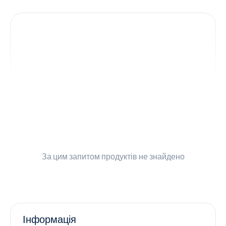
Контакти
Ендокринологія
Урологія
Гінекологія
Дерматологія
Всі категорії
За цим запитом
продуктів не знайдено
Всі продукти
Інформація