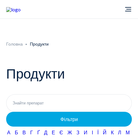
Про компанію
Головна
Продукти
Новини
Продукти
Продукти
Звіти
Кардіологія
Фармаконагляд
Неврологія
Фільтри
Кар'єра
Офтальмологія
А
Б
В
Г
Ґ
Д
Е
Є
Ж
З
И
І
Ї
Й
К
Л
М