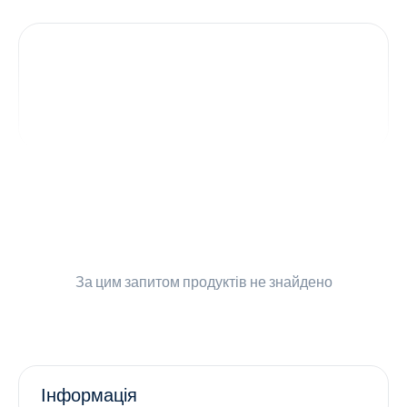
Контакти
Ендокринологія
Урологія
Гінекологія
Дерматологія
Всі категорії
За цим запитом
продуктів не знайдено
Всі продукти
Інформація