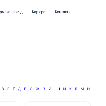
рмаконагляд
Кар'єра
Контакти
Б
В
Г
Ґ
Д
Е
Є
Ж
З
И
І
Ї
Й
К
Л
М
Н
О
П