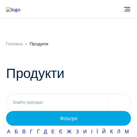
Про компанію
Головна
Продукти
Новини
Продукти
Продукти
Звіти
Кардіологія
Фармаконагляд
Неврологія
Фільтри
Кар'єра
Офтальмологія
А
Б
В
Г
Ґ
Д
Е
Є
Ж
З
И
І
Ї
Й
К
Л
М