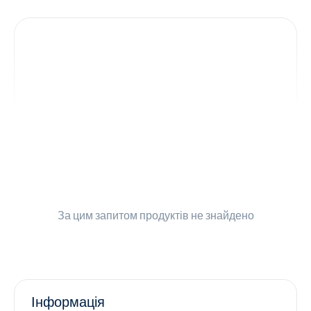
Контакти
Ендокринологія
Урологія
Гінекологія
Дерматологія
Всі категорії
За цим запитом
продуктів не знайдено
Всі продукти
Інформація