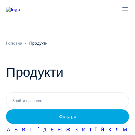
Про компанію
Головна
Продукти
Новини
Продукти
Продукти
Звіти
Кардіологія
Фармаконагляд
Неврологія
Фільтри
Кар'єра
Офтальмологія
А
Б
В
Г
Ґ
Д
Е
Є
Ж
З
И
І
Ї
Й
К
Л
М