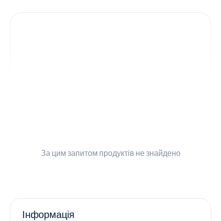
Контакти
Ендокринологія
Урологія
Гінекологія
Дерматологія
Всі категорії
За цим запитом
продуктів не знайдено
Всі продукти
Інформація