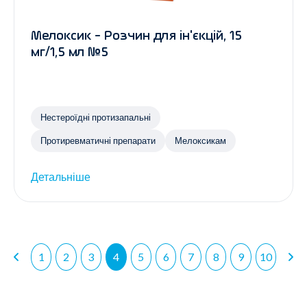
Мелоксик - Розчин для ін'єкцій, 15
мг/1,5 мл №5
Нестероїдні протизапальні
Протиревматичні препарати
Мелоксикам
Детальніше
1
2
3
4
5
6
7
8
9
10