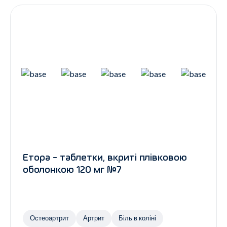
Етора - таблетки, вкриті плівковою
оболонкою 120 мг №7
Остеоартрит
Артрит
Біль в коліні