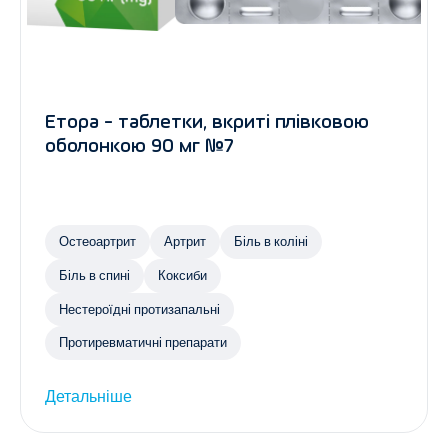
Етора - таблетки, вкриті плівковою
оболонкою 90 мг №7
Остеоартрит
Артрит
Біль в коліні
Біль в спині
Коксиби
Нестероїдні протизапальні
Протиревматичні препарати
Детальніше