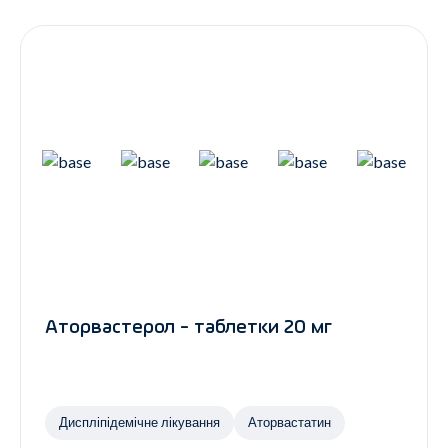
Контакти
Ендокринологія
Урологія
Гінекологія
Дерматологія
Всі категорії
Всі продукти
Аторвастерол - таблетки 20 мг
Диспліпідемічне лікування
Аторвастатин