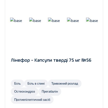
Лінефор - Капсули тверді 75 мг №56
Біль
Біль в спині
Тривожний розлад
Остеохондроз
Прегабалін
Протиепілептичний засіб