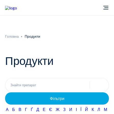
Про компанію
Головна
Продукти
Новини
Продукти
Продукти
Звіти
Кардіологія
Фармаконагляд
Неврологія
Фільтри
Кар'єра
Офтальмологія
А
Б
В
Г
Ґ
Д
Е
Є
Ж
З
И
І
Ї
Й
К
Л
М