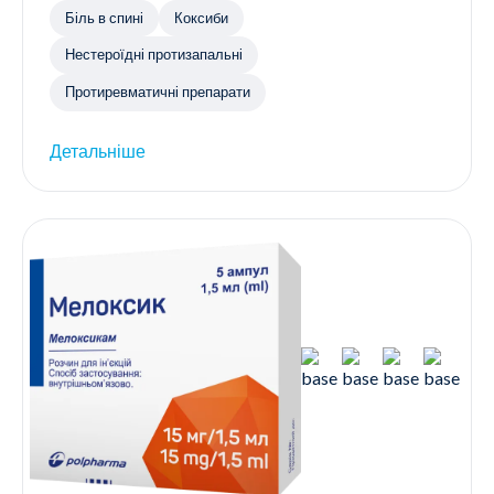
Біль в спині
Коксиби
Нестероїдні протизапальні
Протиревматичні препарати
Детальніше