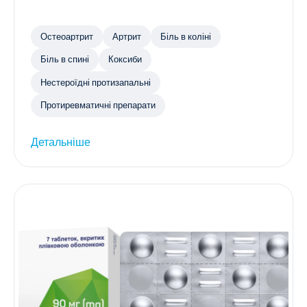
Остеоартрит
Артрит
Біль в коліні
Біль в спині
Коксиби
Нестероїдні протизапальні
Протиревматичні препарати
Детальніше