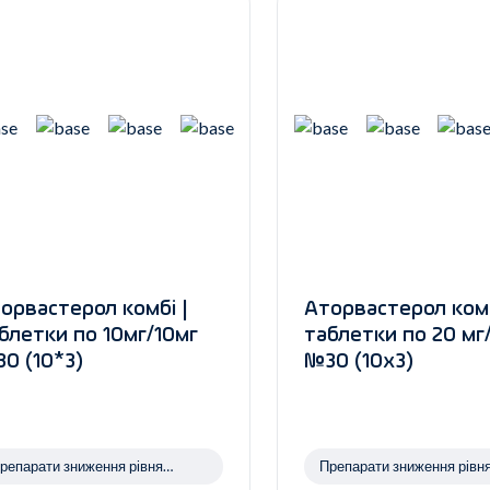
орвастерол комбі |
Аторвастерол комб
блетки по 10мг/10мг
таблетки по 20 мг
0 (10*3)
№30 (10х3)
репарати зниження рівня
Препарати зниження рівн
олестерину
холестерину