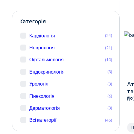
Категорія
Кардіологія
(24)
Неврологія
(21)
Офтальмологія
(10)
Ендокринологія
(3)
Урологія
(3)
Ат
та
Гінекологія
(6)
№3
Дерматологія
(3)
Всі категорії
(45)
П
х