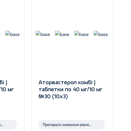
і |
Аторвастерол комбі |
/10 мг
таблетки по 40 мг/10 мг
№30 (10х3)
я
Препарати зниження рівня
холестерину