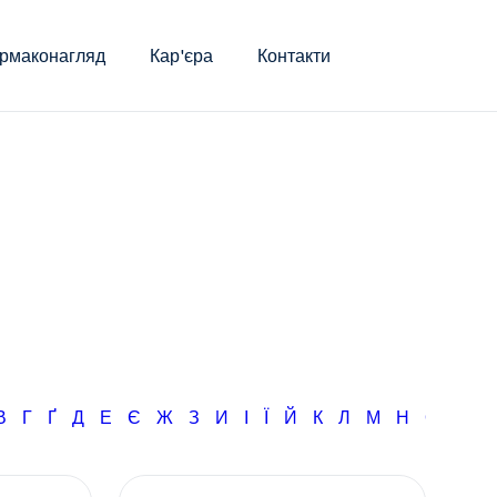
рмаконагляд
Кар'єра
Контакти
В
Г
Ґ
Д
Е
Є
Ж
З
И
І
Ї
Й
К
Л
М
Н
О
П