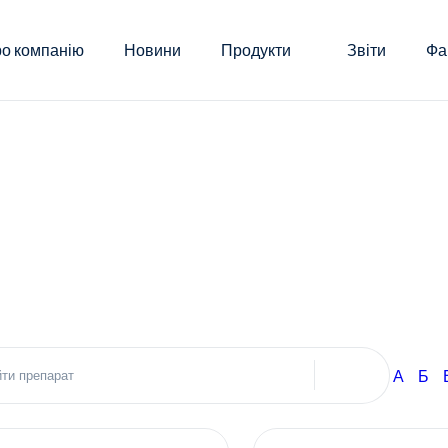
о компанію
Новини
Продукти
Звіти
Фа
А
Б