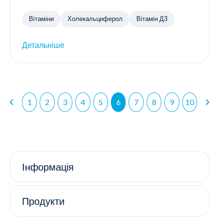
Вітаміни
Холекальциферол
Вітамін Д3
Детальніше
1
2
3
4
5
6
7
8
9
10
Інформація
Продукти