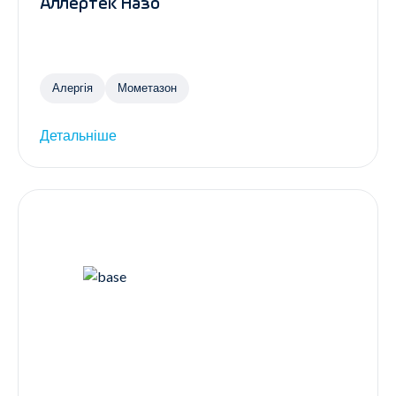
Аллертек Назо
Алергія
Мометазон
Детальніше