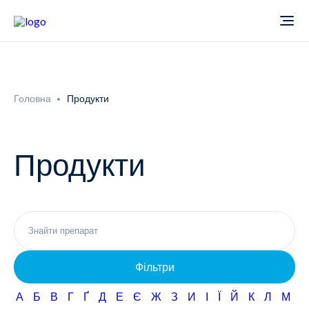
Про компанію
Головна
Продукти
Новини
Продукти
Продукти
Звіти
Кардіологія
Фармаконагляд
Неврологія
Фільтри
Кар'єра
Офтальмологія
А
Б
В
Г
Ґ
Д
Е
Є
Ж
З
И
І
Ї
Й
К
Л
М