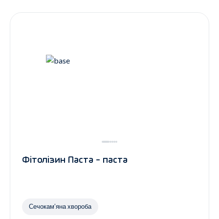
Контакти
Ендокринологія
Урологія
Гінекологія
Дерматологія
Всі категорії
Всі продукти
Фітолізин Паста - паста
Сечокам’яна хвороба