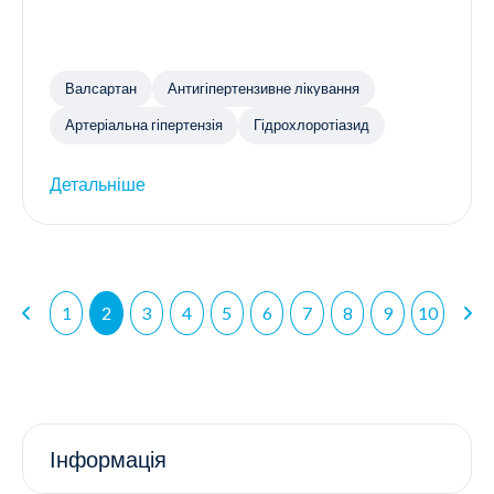
Валсартан
Антигіпертензивне лікування
Артеріальна гіпертензія
Гідрохлоротіазид
Детальніше
1
2
3
4
5
6
7
8
9
10
Інформація