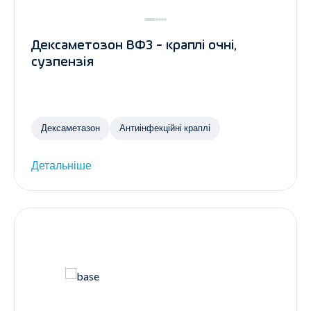
Дексаметозон ВФЗ - краплі очні,
сузпензія
Дексаметазон
Антиінфекційні краплі
Детальніше