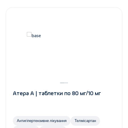
Контакти
Ендокринологія
Урологія
Гінекологія
Дерматологія
Всі категорії
Всі продукти
Атера А | таблетки по 80 мг/10 мг
Антигіпертензивне лікування
Телмісартан