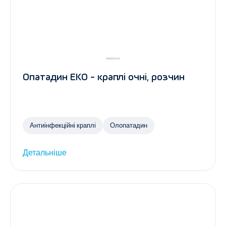
Опатадин ЕКО - краплі очні, розчин
Антиінфекційні краплі
Олопатадин
Детальніше