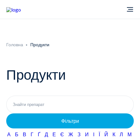
Про компанію
Головна
Продукти
Новини
Продукти
Продукти
Звіти
Кардіологія
Фармаконагляд
Неврологія
Фільтри
Кар'єра
Офтальмологія
А
Б
В
Г
Ґ
Д
Е
Є
Ж
З
И
І
Ї
Й
К
Л
М