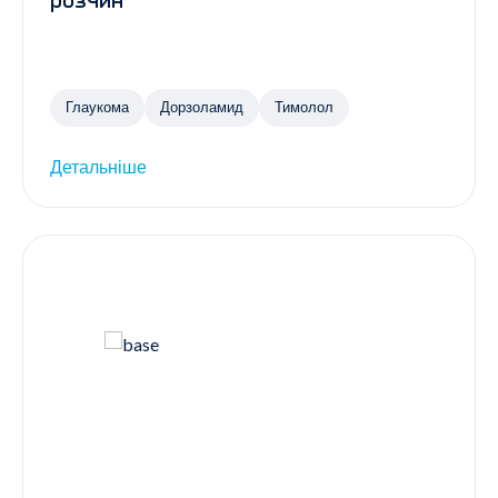
розчин
Глаукома
Дорзоламид
Тимолол
Детальніше