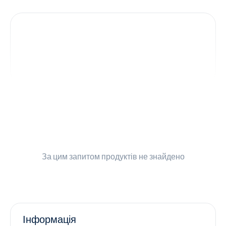
Контакти
Ендокринологія
Урологія
Гінекологія
Дерматологія
Всі категорії
За цим запитом
продуктів не знайдено
Всі продукти
Інформація