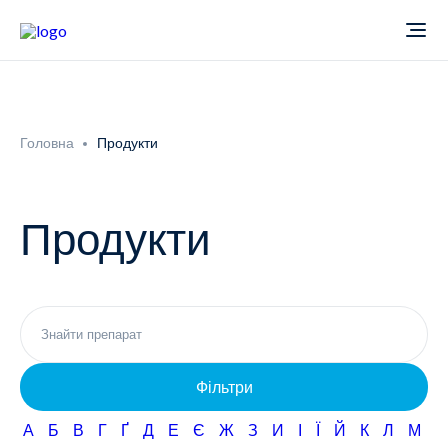
Про компанію
Головна
Продукти
Новини
Продукти
Продукти
Звіти
Кардіологія
Фармаконагляд
Неврологія
Фільтри
Кар'єра
Офтальмологія
А
Б
В
Г
Ґ
Д
Е
Є
Ж
З
И
І
Ї
Й
К
Л
М