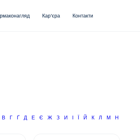
рмаконагляд
Кар'єра
Контакти
Б
В
Г
Ґ
Д
Е
Є
Ж
З
И
І
Ї
Й
К
Л
М
Н
О
П