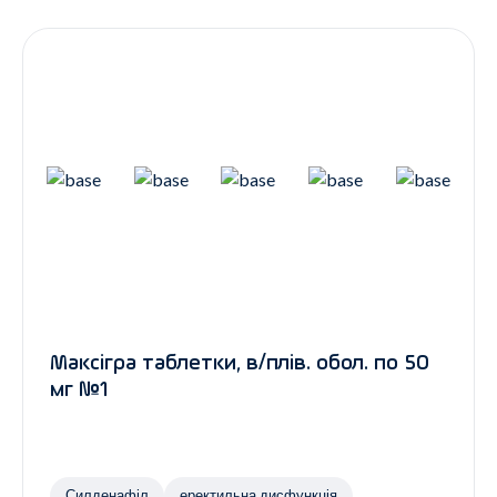
Контакти
Ендокринологія
Урологія
Гінекологія
Дерматологія
Всі категорії
Всі продукти
Максігра таблетки, в/плів. обол. по 50
мг №1
Силденафіл
еректильна дисфункція