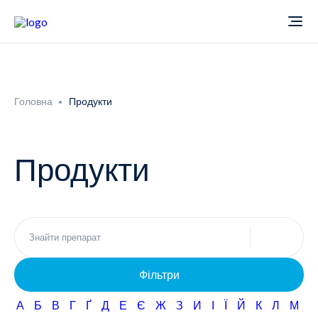
Про компанію
Головна
Продукти
Новини
Продукти
Продукти
Звіти
Кардіологія
Фармаконагляд
Неврологія
Фільтри
Кар'єра
Офтальмологія
А
Б
В
Г
Ґ
Д
Е
Є
Ж
З
И
І
Ї
Й
К
Л
М