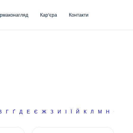
рмаконагляд
Кар'єра
Контакти
В
Г
Ґ
Д
Е
Є
Ж
З
И
І
Ї
Й
К
Л
М
Н
О
П