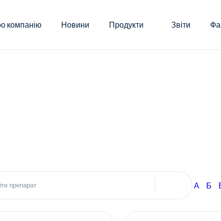
о компанію
Новини
Продукти
Звіти
Фа
А
Б