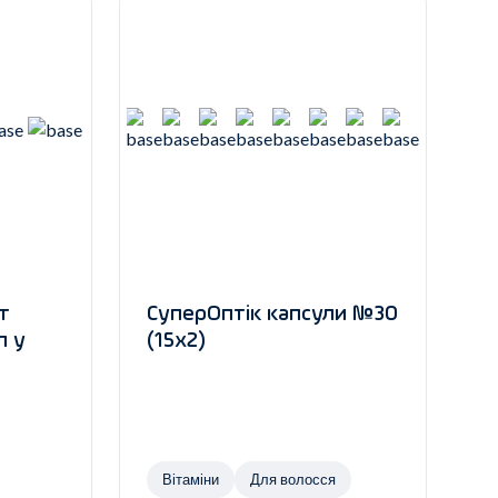
т
СуперОптік капсули №30
л у
(15х2)
Вітаміни
Для волосся