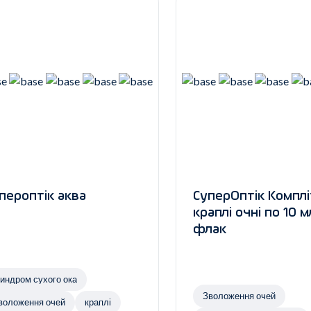
пероптік аква
СуперОптік Комплі
краплі очні по 10 м
флак
индром сухого ока
Зволоження очей
воложення очей
краплі