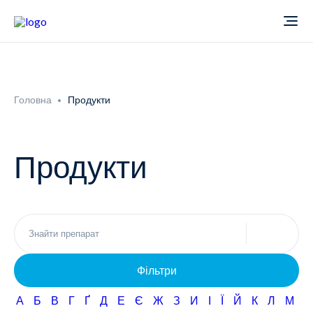
Про компанію
Головна
Продукти
Новини
Продукти
Продукти
Звіти
Кардіологія
Фармаконагляд
Неврологія
Фільтри
Кар'єра
Офтальмологія
А
Б
В
Г
Ґ
Д
Е
Є
Ж
З
И
І
Ї
Й
К
Л
М