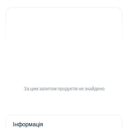
Контакти
Ендокринологія
Урологія
Гінекологія
Дерматологія
Всі категорії
За цим запитом
продуктів не знайдено
Всі продукти
Інформація