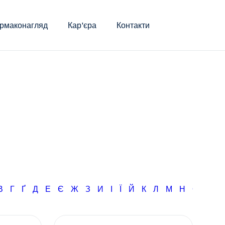
рмаконагляд
Кар'єра
Контакти
В
Г
Ґ
Д
Е
Є
Ж
З
И
І
Ї
Й
К
Л
М
Н
О
П