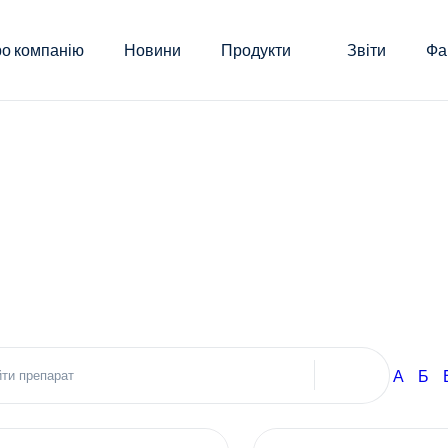
о компанію
Новини
Продукти
Звіти
Фа
А
Б