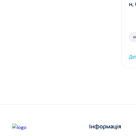
н,
к
Де
Інформація