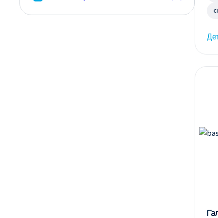
с
Де
Га