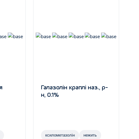
я
Галазолін краплі наз., р-
н, 0.1%
ксилометазолін
нежить