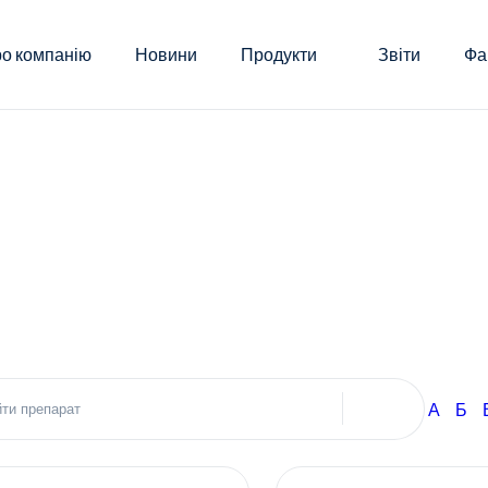
о компанію
Новини
Продукти
Звіти
Фа
А
Б