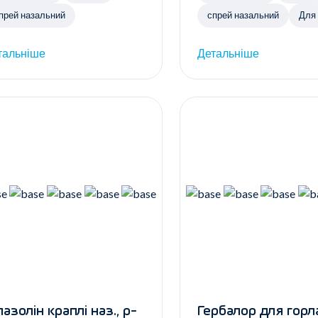
прей назальний
спрей назальний
Для 
тальніше
Детальніше
лазолін краплі наз., р-
Гербалор для горл