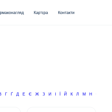
рмаконагляд
Кар'єра
Контакти
В
Г
Ґ
Д
Е
Є
Ж
З
И
І
Ї
Й
К
Л
М
Н
О
П