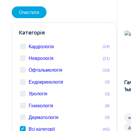
Очистити
Категорія
Кардіологія
(24)
Неврологія
(21)
Офтальмологія
(10)
Ендокринологія
(3)
Га
1м
Урологія
(3)
Гінекологія
(6)
Дерматологія
(3)
к
д
Всі категорії
(45)