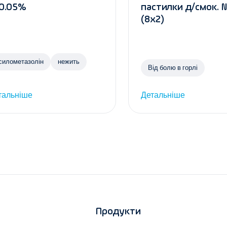
 0.05%
пастилки д/смок. 
(8х2)
силометазолін
нежить
Від болю в горлі
тальніше
Детальніше
Продукти