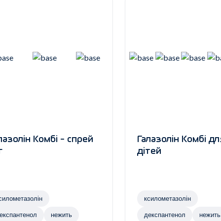
лазолін Комбі - спрей
Галазолін Комбі дл
г
дітей
силометазолін
ксилометазолін
експантенол
нежить
декспантенол
нежить