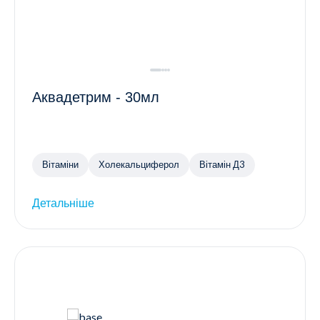
Аквадетрим - 30мл
Вітаміни
Холекальциферол
Вітамін Д3
Детальніше