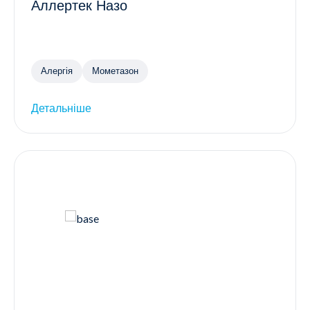
Аллертек Назо
Алергія
Мометазон
Детальніше