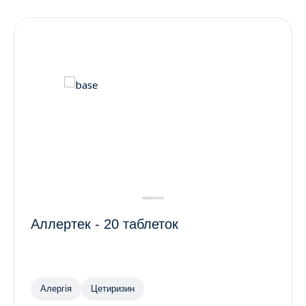
Контакти
Ендокринологія
Урологія
Гінекологія
Дерматологія
Всі категорії
Всі продукти
Аллертек - 20 таблеток
Алергія
Цетиризин