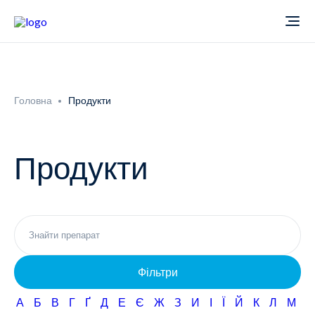
Про компанію
Головна
Продукти
Новини
Продукти
Продукти
Звіти
Кардіологія
Фармаконагляд
Неврологія
Фільтри
Кар'єра
Офтальмологія
А
Б
В
Г
Ґ
Д
Е
Є
Ж
З
И
І
Ї
Й
К
Л
М